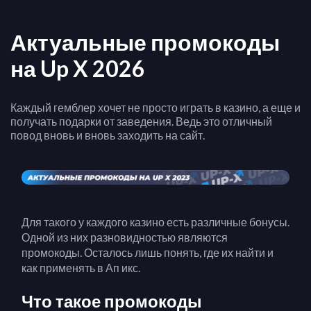
Актуальные промокоды
на Up X 2026
Каждый гемблер хочет не просто играть в казино, а еще и
получать подарки от заведения. Ведь это отличный
повод вновь и вновь заходить на сайт.
Для такого у каждого казино есть различные бонусы.
Одной из них разновидностью являются
промокоды. Осталось лишь понять, где их найти и
как применять в Ап икс.
Что такое промокоды