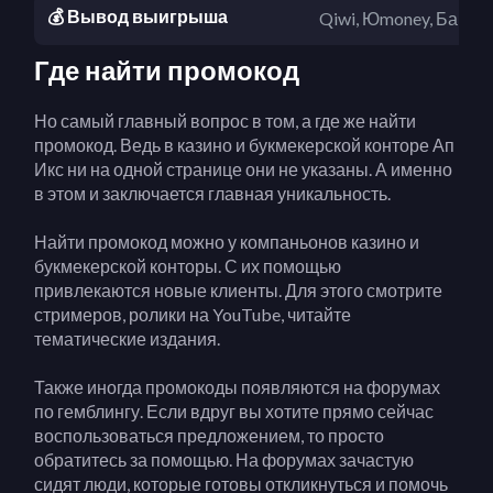
💰 Вывод выигрыша
Qiwi, Юmoney, Банко
Где найти промокод
Но самый главный вопрос в том, а где же найти
промокод. Ведь в казино и букмекерской конторе Ап
Икс ни на одной странице они не указаны. А именно
в этом и заключается главная уникальность.
Найти промокод можно у компаньонов казино и
букмекерской конторы. С их помощью
привлекаются новые клиенты. Для этого смотрите
стримеров, ролики на YouTube, читайте
тематические издания.
Также иногда промокоды появляются на форумах
по гемблингу. Если вдруг вы хотите прямо сейчас
воспользоваться предложением, то просто
обратитесь за помощью. На форумах зачастую
сидят люди, которые готовы откликнуться и помочь