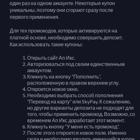
один раз на одном аккаунте. Некоторые купон
уникальны, поэтому они сгорают сразу после
первого применения.
Для тех промокодов, которые активируются на
платной основе, необходимо совершить депозит.
Как использовать такие купоны:
Открыть сайт Ап Икс.
Авторизоваться под своим единственным
аккаунтом.
Кликнуть на кнопку “Пополнить”,
расположенную в правом верхнем углу.
Откроется новое окно.
Необходимо выбрать способ пополнения
“Перевод на карту” или SkyPay. К сожалению,
но другие варианты депозита не подходят для
того, чтобы применить промокод. Возможно, со
временем Ап Икс доработает этот момент.
Кликнуть кнопку “У меня есть промокод”.
После этого откроется новое поле. Именно
сюда и необходимо вводить имеющийся купон.