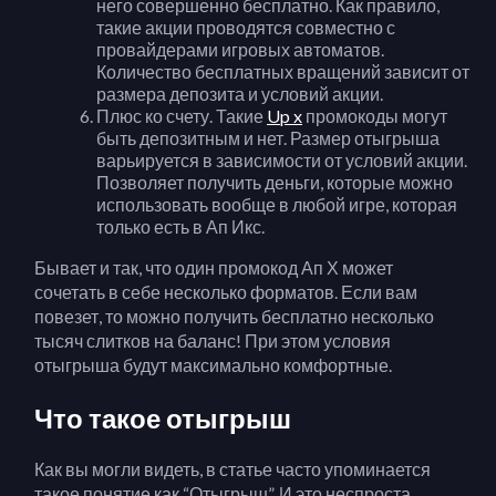
него совершенно бесплатно. Как правило,
такие акции проводятся совместно с
провайдерами игровых автоматов.
Количество бесплатных вращений зависит от
размера депозита и условий акции.
Плюс ко счету. Такие
Up x
промокоды могут
быть депозитным и нет. Размер отыгрыша
варьируется в зависимости от условий акции.
Позволяет получить деньги, которые можно
использовать вообще в любой игре, которая
только есть в Ап Икс.
Бывает и так, что один промокод Ап Х может
сочетать в себе несколько форматов. Если вам
повезет, то можно получить бесплатно несколько
тысяч слитков на баланс! При этом условия
отыгрыша будут максимально комфортные.
Что такое отыгрыш
Как вы могли видеть, в статье часто упоминается
такое понятие как “Отыгрыш”. И это неспроста.