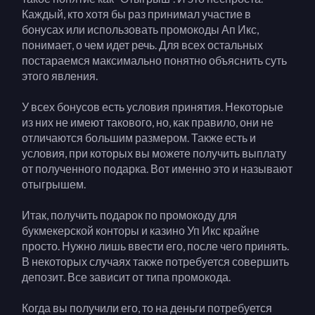
Каждый, кто хотя бы раз принимал участие в
бонусах или использовать промокоды Ап Икс,
понимает, о чем идет речь. Для всех остальных
постараемся максимально понятно объяснить суть
этого явления.
У всех бонусов есть условия принятия. Некоторые
из них не имеют такового, но, как правило, они не
отличаются большим размером. Также есть и
условия, при которых вы можете получить выплату
от полученного подарка. Вот именно это и называют
отыгрышем.
Итак, получить подарок по промокоду для
букмекерской конторы и казино Уп Икс крайне
просто. Нужно лишь ввести его, после чего принять.
В некоторых случаях также потребуется совершить
депозит. Все зависит от типа промокода.
Когда вы получили его, то на деньги потребуется