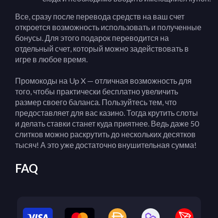
Все, сразу после перевода средств на ваш счет
откроется возможность использовать и полученные
бонусы. Для этого подарок переводится на
отдельный счет, который можно задействовать в
игре в любое время.
Промокоды на Up X — отличная возможность для
того, чтобы практически бесплатно увеличить
размер своего баланса. Пользуйтесь тем, что
предоставляет для вас казино. Тогда крутить слоты
и делать ставки станет куда приятнее. Ведь даже 50
слитков можно раскрутить до нескольких десятков
тысяч! А это уже достаточно внушительная сумма!
FAQ