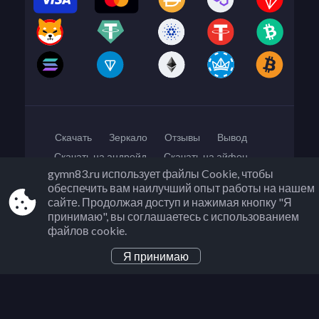
Скачать
Зеркало
Отзывы
Вывод
Скачать на андройд
Скачать на айфон
gymn83.ru использует файлы Cookie, чтобы
Промокоды 2026
Лотерея
Как заработать
обеспечить вам наилучший опыт работы на нашем
Карта сайта
сайте. Продолжая доступ и нажимая кнопку "Я
принимаю", вы соглашаетесь с использованием
файлов cookie.
СКАЧАТЬ APK
Я принимаю
3,3 MB
© 2026 gymn83.ru казино ｜ Все права защищены.